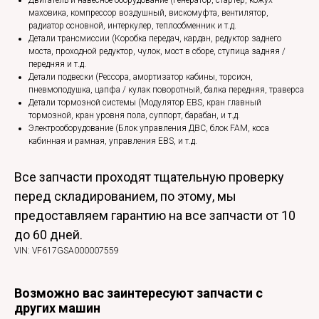
Двигатель и навесное оборудование (Генератор, стартер, кожух
маховика, компрессор воздушный, вискомуфта, вентилятор,
радиатор основной, интеркулер, теплообменник и т.д.
Детали трансмиссии (Коробка передач, кардан, редуктор заднего
моста, проходной редуктор, чулок, мост в сборе, ступица задняя /
передняя и т.д.
Детали подвески (Рессора, амортизатор кабины, торсион,
пневмоподушка, цапфа / кулак поворотный, балка передняя, траверса
Детали тормозной системы (Модулятор EBS, кран главный
тормозной, кран уровня пола, суппорт, барабан, и т.д.
Электрооборудование (Блок управления ДВС, блок FAM, коса
кабинная и рамная, управления EBS, и т.д.
Все запчасти проходят тщательную проверку
перед складированием, по этому, мы
предоставляем гарантию на все запчасти от 10
до 60 дней.
VIN: VF617GSA000007559
Возможно вас заинтересуют запчасти с
других машин