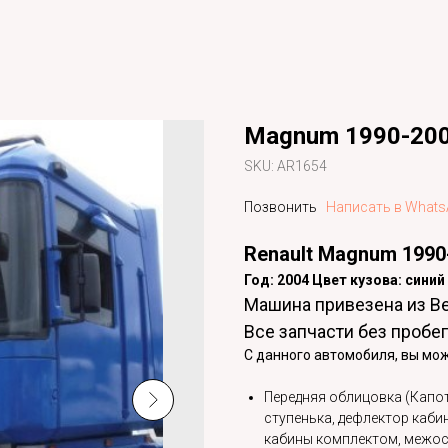
Magnum 1990-20
SKU:
AR1654
Позвонить
Написать в What
Renault Magnum 199
Год: 2004 Цвет кузова: сини
Машина привезена из В
Все запчасти без пробег
С данного автомобиля, вы мож
Передняя облицовка (Капот,
ступенька, дефлектор кабин
кабины комплектом, межосе