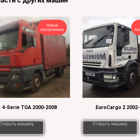
асти с других машин
Новое
поступление
по
4-Serie TGA 2000-2008
EuroCargo 2 2002
Открыть машину
Открыть машину