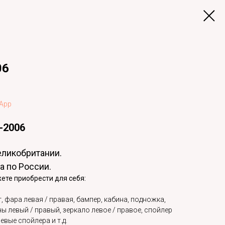
06
sApp
0-2006
й
еликобритании.
а по России.
ете приобрести для себя:
 фара левая / правая, бампер, кабина, подножка,
ы левый / правый, зеркало левое / правое, спойлер
вые спойлера и т.д.