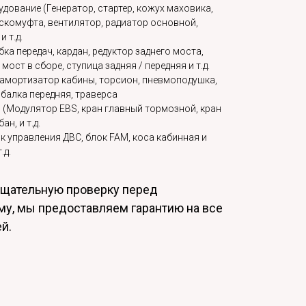
удование (Генератор, стартер, кожух маховика,
скомуфта, вентилятор, радиатор основной,
 т.д.
ка передач, кардан, редуктор заднего моста,
мост в сборе, ступица задняя / передняя и т.д.
 амортизатор кабины, торсион, пневмоподушка,
 балка передняя, траверса
 (Модулятор EBS, кран главный тормозной, кран
н, и т.д.
 управления ДВС, блок FAM, коса кабинная и
.д.
тщательную проверку перед
му, мы предоставляем гарантию на все
ей.