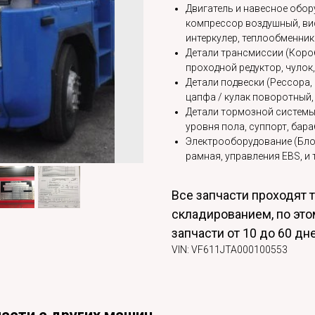
Двигатель и навесное обор
компрессор воздушный, ви
интеркулер, теплообменник и
Детали трансмиссии (Короб
проходной редуктор, чулок, 
Детали подвески (Рессора,
цапфа / кулак поворотный,
Детали тормозной системы
уровня пола, суппорт, бараба
Электрооборудование (Блок
рамная, управления EBS, и т
Все запчасти проходят 
складированием, по это
запчасти от 10 до 60 дн
VIN: VF611JTA000100553